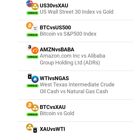
US30vsXAU
US Wall Street 30 Index vs Gold
BTCvsUS500
Bitcoin vs S&P500 Index
AMZNvsBABA
Amazon.com Inc vs Alibaba
Group Holding Ltd (ADRs)
WTIvsNGAS
West Texas Intermediate Crude
Oil Cash vs Natural Gas Cash
BTCvsXAU
Bitcoin vs Gold
XAUvsWTI