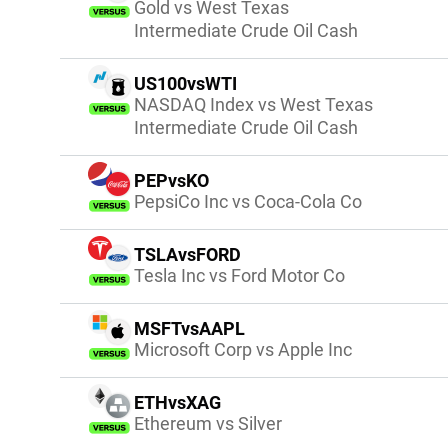
Gold vs West Texas
Intermediate Crude Oil Cash
US100vsWTI
NASDAQ Index vs West Texas
Intermediate Crude Oil Cash
PEPvsKO
PepsiCo Inc vs Coca-Cola Co
TSLAvsFORD
Tesla Inc vs Ford Motor Co
MSFTvsAAPL
Microsoft Corp vs Apple Inc
ETHvsXAG
Ethereum vs Silver