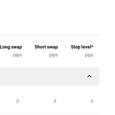
Long swap
Short swap
Stop level*
pips
pips
pips
0
0
0