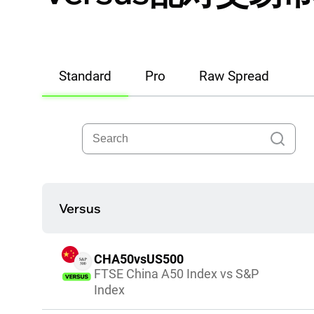
Standard
Pro
Raw Spread
Versus
CHA50vsUS500
FTSE China A50 Index vs S&P
Index