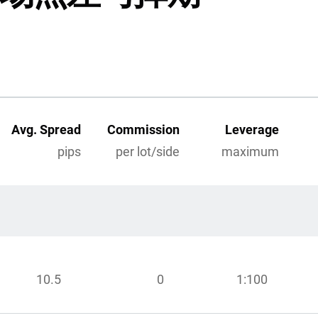
Avg. Spread
Commission
Leverage
pips
per lot/side
maximum
10.5
0
1:100