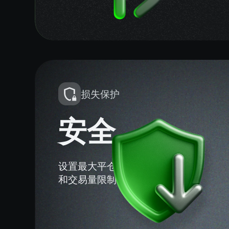
高水位模型
损失保护
安全
只有在获得新的
利润时才支付。
设置最大平仓/停止复制
和交易量限制。