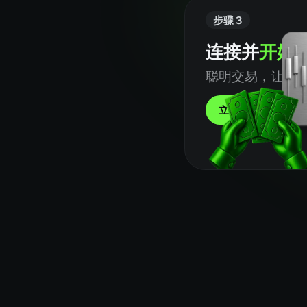
步骤 3
连接并
开始
聪明交易，让 利
立即开始