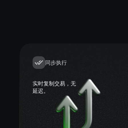
复制
同步执行
4 种模式
实时复制交易，无
延迟。
固定手数、比例、基于股本的
、乘数。