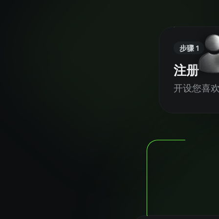
步骤 1
注册
开设您喜