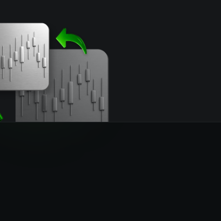
交配！
润最大化！