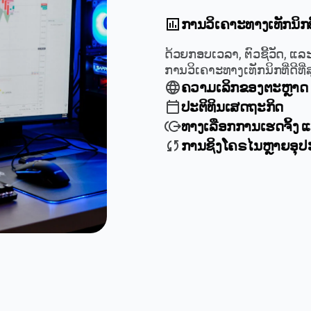
ການວິເຄາະທາງເທັກນິກທ
ດ້ວຍກອບເວລາ, ຕົວຊີ້ວັດ, ແລ
ການວິເຄາະທາງເທັກນິກທີ່ດີທີ່ສ
ຄວາມເລິກຂອງຕະຫຼາດ
ປະຕິທິນເສດຖະກິດ
ທາງເລືອກການເຮດຈິ້ງ ແລ
ການຊິງໂຄຣໄນຫຼາຍອຸ