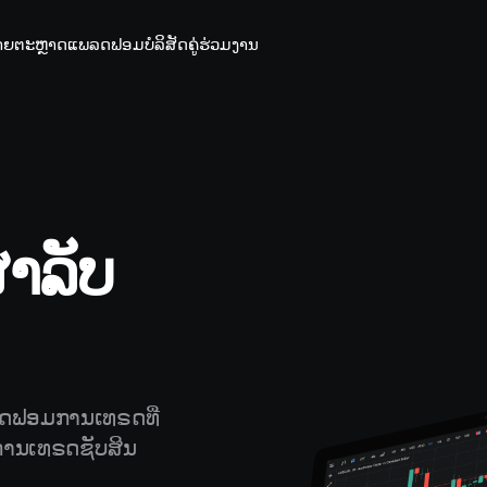
າຍ
ຕະຫຼາດ
ແພລດຟອມ
ບໍລິສັດ
ຄູ່ຮ່ວມງານ
ຳລັບ
ລດຟອມການເທຣດທີ່
ບການເທຣດຊັບສິນ