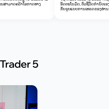
າທ່ານສາມາດຄວ້າໂອກາດທາງ
ອັດຕະໂນມັດ, ຕົວຊີ້ວັດກຳນົດເ
ກັບຮູບແບບການເທຣດຂອງທ່ານ
aTrader 5