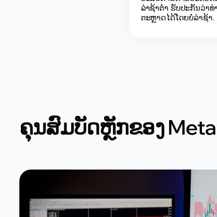
ລ່າຊ້າຕ່ຳ ຮັບປະກັນວ່
ຕະຫຼາດໄດ້ໂດຍບໍ່ລ່າຊ້າ.
ຄຸນສົມບັດຫຼັກຂອງ Met