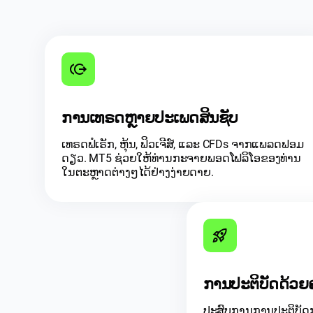
ການເທຣດຫຼາຍປະເພດສິນຊັບ
ເທຣດຟໍເຣັກ, ຫຸ້ນ, ຟິວເຈີສ໌, ແລະ CFDs ຈາກແພລດຟອມ
ດຽວ. MT5 ຊ່ວຍໃຫ້ທ່ານກະຈາຍພອດໂຟລິໂອຂອງທ່ານ
ໃນຕະຫຼາດຕ່າງໆໄດ້ຢ່າງງ່າຍດາຍ.
ການປະຕິບັດດ້ວຍ
ປະສົບການການປະຕິບັດ