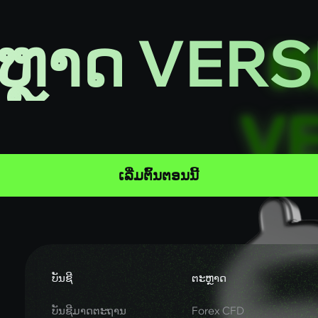
ຫຼາດ VER
ເລີ່ມຕົ້ນຕອນນີ້
ບັນຊີ
ຕະຫຼາດ
ບັນຊີມາດຕະຖານ
Forex CFD