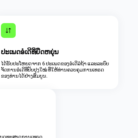
ປະເພດອໍເດີທີ່ຍືດຫຍຸ່ນ
ໄດ້ຮັບປະໂຫຍດຈາກ 6 ປະເພດຂອງອໍເດີລໍຖ້າ ແລະລະບົບ
ຈັດການອໍເດີທີ່ປັບປຸງໃໝ່ ທີ່ໃຫ້ທ່ານຄວບຄຸມການເທຣດ
ຂອງທ່ານໄດ້ຢ່າງສົມບູນ.
ໃຊ້ຍຸດທະສາດການເທຣດ