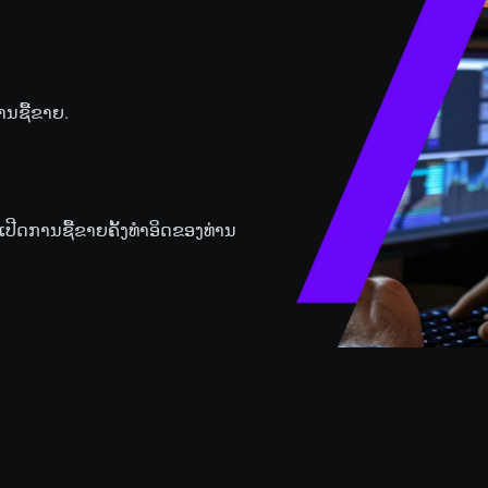
ການຊື້ຂາຍ.
ີດການຊື້ຂາຍຄັ້ງທໍາອິດຂອງທ່ານ