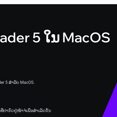
aTrader 5 ໃນ MacOS
ader 5 ສຳລັບ MacOS.
ປາກົດຢູ່ໜ້າຈໍເພື່ອສໍາເລັດຂັ້ນ