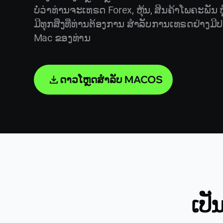
ບໍ່ວ່າທ່ານຈະເທຣດ Forex, ຫຸ້ນ, ສິນຄ້າໂພຄະພັນ ຫ
ມີທຸກສິ່ງທີ່ທ່ານຕ້ອງການ ສຳລັບການເທຣດຢ່າງມ
Mac ຂອງທ່ານ
ດາວໂຫຼດສຳລັບ MACOS
ເປັ