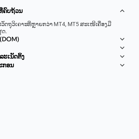
ີ່ຄົບຖ້ວນ
ະວັດຖຸວິເຄາະທີ່ຫຼາຍກວ່າ MT4, MT5 ສະເໜີເຄື່ອງມື
ຸດ.
 (DOM)
ະເນັດຕິ້ງ
ປະກອນ