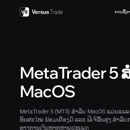
Skip
to
ການຊື້ຂ
content
MetaTrader 5 ສ
MacOS
MetaTrader 5 (MT5) ສຳລັບ MacOS ແມ່ນແພ
ທັນສະໄໝ ພ້ອມເຄື່ອງມື ແລະ ຟີເຈີຂັ້ນສູງ ສຳລັ
ທາງການເງິນຫຼາກຫຼາຍປະເພດ