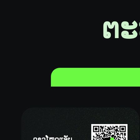
ຕະ
ດາວໂຫຼດແອັບ