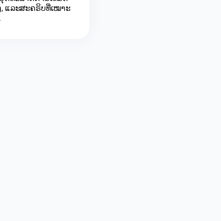
ອງ, ແລະສະຄຣິບທີ່ເໝາະ
.