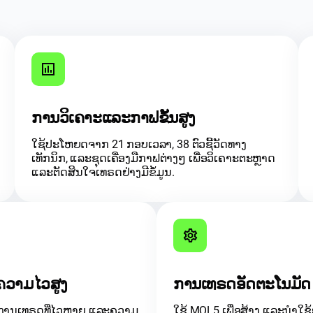
ການວິເຄາະແລະກາຟຂັ້ນສູງ
ໃຊ້ປະໂຫຍດຈາກ 21 ກອບເວລາ, 38 ຕົວຊີ້ວັດທາງ
ເທັກນິກ, ແລະຊຸດເຄື່ອງມືກາຟຕ່າງໆ ເພື່ອວິເຄາະຕະຫຼາດ
ແລະຕັດສິນໃຈເທຣດຢ່າງມີຂໍ້ມູນ.
ຄວາມໄວສູງ
ການເທຣດອັດຕະໂນມັດ
ການເທຣດທີ່ໄວຫຼາຍ ແລະຄວາມ
ໃຊ້ MQL5 ເພື່ອສ້າງ ແລະນຳ