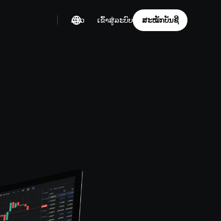
ລາວ
ສະໝັກບັນຊີ
ເຂົ້າສູ່ລະບົບ