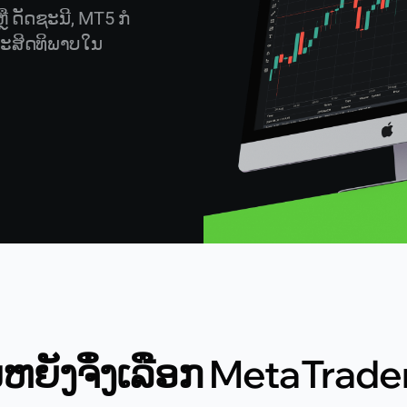
ຼື ດັດຊະນີ, MT5 ກໍ
ີປະສິດທິພາບໃນ
ນຫຍັງຈຶ່ງເລືອກ MetaTrade