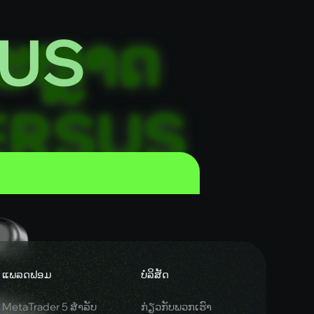
SUS
ແພລດຟອມ
ບໍລິສັດ
MetaTrader 5 ສຳລັບ
ກ່ຽວກັບພວກເຮົາ