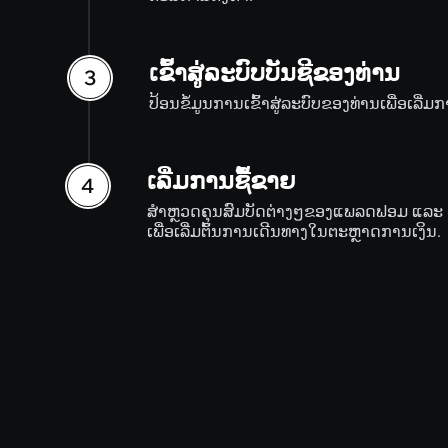
ເຂົ້າສູ່ລະບົບບັນຊີຂອງທ່ານ
ປ້ອນຂໍ້ມູນການເຂົ້າສູ່ລະບົບຂອງທ່ານເພື່ອເລີ່ມ
ເລີ່ມການຊື້ຂາຍ
ສຳຫຼວດຄຸນສົມບັດຕ່າງໆຂອງແພລດຟອມ ແລະ ເປ
ເພື່ອເລີ່ມຕົ້ນການເດີນທາງໃນຕະຫຼາດການເງິນ.