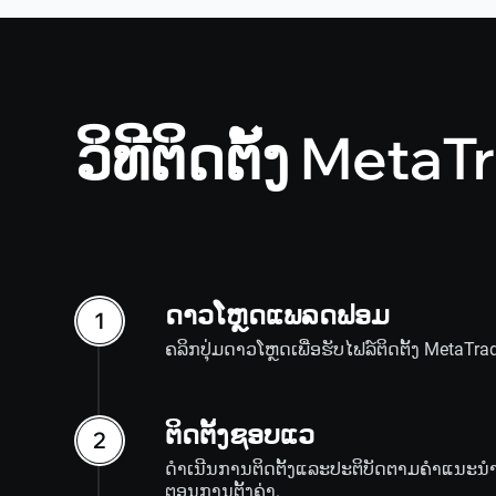
ວິທີຕິດຕັ້ງ Met
ດາວໂຫຼດແພລດຟອມ
ຄລິກປຸ່ມດາວໂຫຼດເພື່ອຮັບໄຟລ໌ຕິດຕັ້ງ MetaTr
ຕິດຕັ້ງຊອບແວ
ດໍາເນີນການຕິດຕັ້ງແລະປະຕິບັດຕາມຄໍາແນະນໍາທີ່
ຕອນການຕັ້ງຄ່າ.