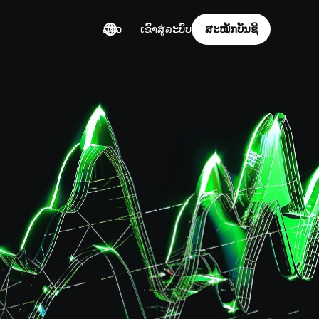
ລາວ
ສະໝັກບັນຊີ
ເຂົ້າສູ່ລະບົບ