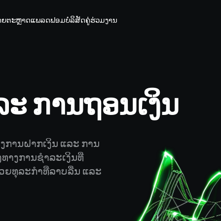
າຍ
ຕະຫຼາດ
ແພລດຟອມ
ບໍລິສັດ
ຄູ່ຮ່ວມງານ
ລະ ການຖອນເງິນ
ງການຝາກເງິນ ແລະ ການ
ງທາງການຊຳລະເງິນທີ່
ຍທຸລະກຳທີ່ລາບລື່ນ ແລະ