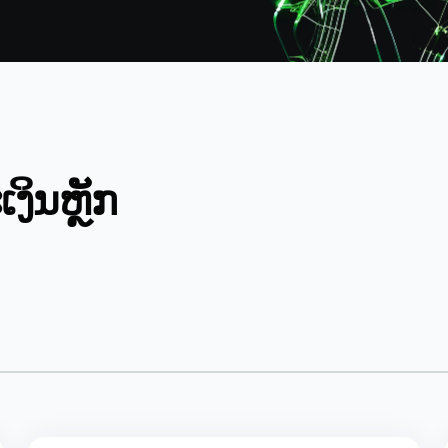
ງິນຫຼັກ