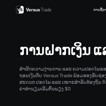
Skip
to
ການຊື້ຂ
content
ການຝາກເງິນ ແ
ສຳຜັດຄວາມງ່າຍດາຍ ແລະ ຄວາມປອດໄພຂອ
ຖອນເງິນກັບ Versus Trade ພ້ອມຮອງຮັບຊ່ອ
ສະດວກ ປອດໄພ ແລະ ເໝາະສຳລັບທ້ອງຖິ່ນ ດ້ວ
ຄ່າທຳນຽມເລີ່ມຕົ້ນພຽງ $0