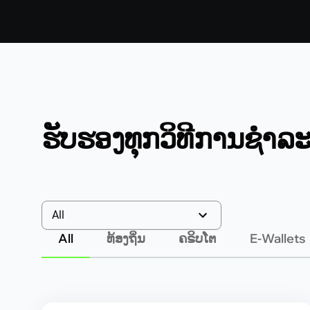
ຮັບຮອງທຸກວິທີການຊໍາລະເ
All
All
ທ້ອງຖິ່ນ
ຄຣິບໂຕ
E-Wallets
All
ລາວ
Thailand
Malaysia
Vietnam