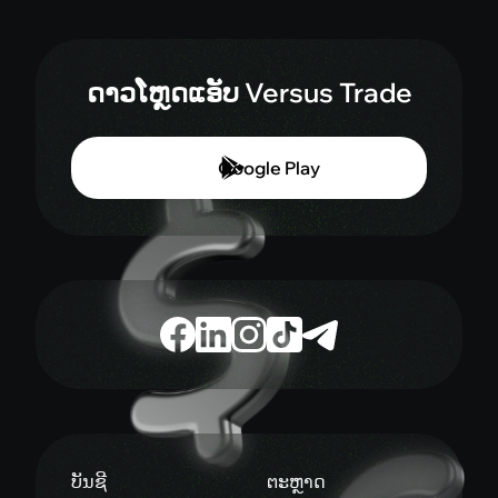
ດາວໂຫຼດແອັບ Versus Trade
Google Play
ບັນຊີ
ຕະຫຼາດ