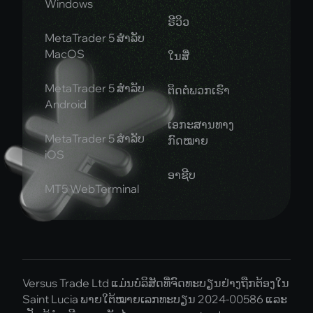
Windows
ຣີວິວ
MetaTrader 5 ສຳລັບ
MacOS
ໃນສື່
MetaTrader 5 ສຳລັບ
ຕິດຕໍ່ພວກເຮົາ
Android
ເອກະສານທາງ
MetaTrader 5 ສຳລັບ
ກົດໝາຍ
iOS
ອາຊີບ
MT5 WebTerminal
Versus Trade Ltd ແມ່ນບໍລິສັດທີ່ຈົດທະບຽນຢ່າງຖືກຕ້ອງໃນ
Saint Lucia ພາຍໃຕ້ໝາຍເລກທະບຽນ 2024-00586 ແລະ