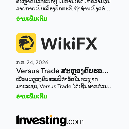
ກັງວົນ: ເປັນຫຍັງຫຸ້ນບໍ່ຢ້ານອີກ
ຕະຫຼາດມີວິທີແປກໆ ໃນການເຮັດໃຫ້ຄວາມວຸ່ນ
ວາຍກາຍເປັນເລື່ອງປົກກະຕິ. ຖ້າທ່ານເບິ່ງແຕ່
ແລ້ວ? (US30 vs XAU)
ພາດຫົວຂ່າວໃນລະດູຮ້ອນນີ້, ທ່ານອາດຄາດວ່າ
ອ່ານເພີ່ມເຕີມ
ຕະຫຼາດທຶນທົ່ວໂລກຄວນຈະຢູ່ໃນທ່າປ້ອງກັນ
ຕະຫຼອດເວລາ.
ກ.ກ. 24, 2026
Versus Trade ສະຫຼອງຄົບຮອບປີ
ທຳອິດໃນມາເລເຊຍ ດ້ວຍ BBQ
ເພື່ອສະຫຼອງຄົບຮອບປີທຳອິດໃນຕະຫຼາດ
ມາເລເຊຍ, Versus Trade ໄດ້ເຊີນພາກສ່ວນ
Retreat ສຸດພິເສດສຳລັບ
ຮ່ວມມືທີ່ມີຄຸນຄ່າ ພ້ອມກັບມືອາຊີບທີ່ສົນໃຈ
ອ່ານເພີ່ມເຕີມ
ພາກສ່ວນຮ່ວມມື
ເຂົ້າມາເປັນສ່ວນໜຶ່ງໃນ ecosystem ທີ່ກຳລັງ
ເຕີບໂຕ ເຂົ້າຮ່ວມ BBQ Retreat ສຸດພິເສດ ທີ່
ຈັດຂຶ້ນໃນວິນລ່າສ່ວນຕົວນອກເມືອງ Kuala
Lumpur.