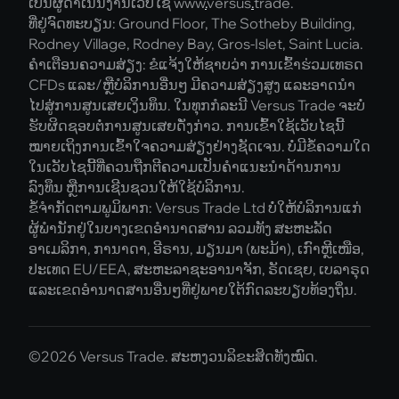
ເປັນຜູ້ດຳເນີນງານເວັບໄຊ www
.
versus
.
trade.
ທີ່ຢູ່ຈົດທະບຽນ: Ground Floor, The Sotheby Building,
Rodney Village, Rodney Bay, Gros-Islet, Saint Lucia.
ຄຳເຕືອນຄວາມສ່ຽງ: ຂໍແຈ້ງໃຫ້ຊາບວ່າ ການເຂົ້າຮ່ວມເທຣດ
CFDs ແລະ/ຫຼືບໍລິການອື່ນໆ ມີຄວາມສ່ຽງສູງ ແລະອາດນຳ
ໄປສູ່ການສູນເສຍເງິນທຶນ. ໃນທຸກກໍລະນີ Versus Trade ຈະບໍ່
ຮັບຜິດຊອບຕໍ່ການສູນເສຍດັ່ງກ່າວ. ການເຂົ້າໃຊ້ເວັບໄຊນີ້
ໝາຍເຖິງການເຂົ້າໃຈຄວາມສ່ຽງຢ່າງຊັດເຈນ. ບໍ່ມີຂໍ້ຄວາມໃດ
ໃນເວັບໄຊນີ້ທີ່ຄວນຖືກຕີຄວາມເປັນຄຳແນະນຳດ້ານການ
ລົງທຶນ ຫຼືການເຊີນຊວນໃຫ້ໃຊ້ບໍລິການ.
ຂໍ້ຈຳກັດຕາມພູມິພາກ: Versus Trade Ltd ບໍ່ໃຫ້ບໍລິການແກ່
ຜູ້ພຳນັກຢູ່ໃນບາງເຂດອຳນາດສານ ລວມທັງ ສະຫະລັດ
ອາເມລິກາ, ການາດາ, ອີຣານ, ມຽນມາ (ພະມ້າ), ເກົາຫຼີເໜືອ,
ປະເທດ EU/EEA, ສະຫະລາຊະອານາຈັກ, ຣັດເຊຍ, ເບລາຣຸດ
ແລະເຂດອຳນາດສານອື່ນໆທີ່ຢູ່ພາຍໃຕ້ກົດລະບຽບທ້ອງຖິ່ນ.
©2026 Versus Trade. ສະຫງວນລິຂະສິດທັງໝົດ.