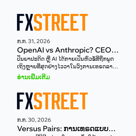
ກ.ກ. 31, 2026
OpenAI vs Anthropic? CEO
ຂອງ Versus Trade, Vitalii
ປັນຍາປະດິດ ຫຼື AI ໄດ້ກາຍເປັນຫົວຂໍ້ທີ່ຖືກພູດ
ເຖິງຫຼາຍທີ່ສຸດຢ່າງໄວວາໃນວົງການເທຣດລາຍ
Bulynin, ເວົ້າເຖິງອະນາຄົດ AI ໃນ
ຍ່ອຍ.
ອ່ານເພີ່ມເຕີມ
ການເທຣດ
ກ.ກ. 30, 2026
Versus Pairs: ການເທຣດແບບບໍ່