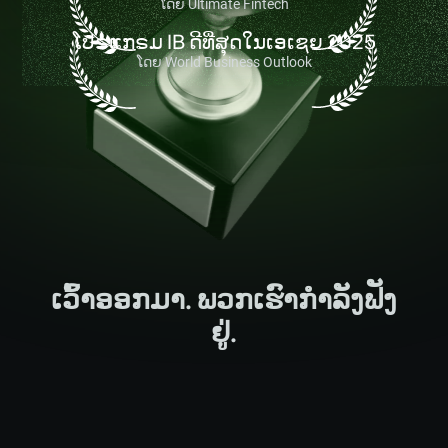
ໂດຍ Ultimate Fintech
ໂປຣແກຣມ IB ດີທີ່ສຸດໃນເອເຊຍ 2025
ໂດຍ World Business Outlook
ເວົ້າອອກມາ. ພວກເຮົາກຳລັງຟັງ
ຢູ່.