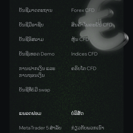
ບັນຊີມາດຕະຖານ
Forex CFD
ບັນຊີມືອາຊີບ
ສິນຄ້າໂພຄະພັນ CFD
ບັນຊີອິສລາມ
ຫຸ້ນ CFD
ບັນຊີເທຣດ Demo
Indices CFD
ການຝາກເງິນ ແລະ
ຄຣິບໂຕ CFD
ການຖອນເງິນ
ບັນຊີທີ່ບໍ່ມີ swap
ແພລດຟອມ
ບໍລິສັດ
MetaTrader 5 ສຳລັບ
ກ່ຽວກັບພວກເຮົາ