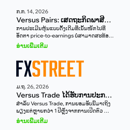
ກ.ກ. 14, 2026
Versus Pairs: ເສດຖະກິດພາສີກັບ
ມາ: e-commerce ລະດັບໂລກເຂົ້າ
ການປະເມີນຫຸ້ນແບບດັ້ງເດີມທີ່ເນັ້ນໜັກໄປທີ່
ອັດຕາ price-to-earnings ບໍ່ສາມາດສະທ້ອນ
ສູ່ຍຸກການເມືອງ (AMZN vs
ສະພາບແວດລ້ອມໃໝ່ນີ້ໄດ້. ໃນມື້ນີ້, ການ
ອ່ານເພີ່ມເຕີມ
BABA)
AMZN
BABA
ປຽບທຽບ
/
ທີ່ມີປະໂຫຍດ ຈຶ່ງ
ເປັນບົດຮຽນເລື່ອງການເຜີຍຕົວຕໍ່ພູມິລັດຖະສາດ
ຫຼາຍກວ່າການຄິດບັນຊີຄ້າປີກແບບງ່າຍໆ.
ມ.ຖ. 26, 2026
Versus Trade ໄດ້ຮັບການປະກາດ
ເປັນ Fastest Growing Broker
ສຳລັບ Versus Trade, ການຍອມຮັບນີ້ມາເຖິງ
ພຽງແຕ່ຫຼາຍກວ່າ 1 ປີຫຼັງຈາກການເປີດຕົວ —
2026 ໃນງານ UF Awards
ເປັນ 1 ປີທີ່ໄດ້ທ້າທາຍຄວາມຄາດໝາຍຢ່າງຕໍ່
ອ່ານເພີ່ມເຕີມ
Global
ເນື່ອ ວ່າໂບຣກເກີສະໄໝໃໝ່ສາມາດຂະຫຍາຍ