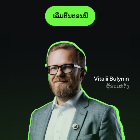
ເລີ່ມຕົ້ນຕອນນີ້
Vitalii Bulynin
ຜູ້ຮ່ວມກໍ່ຕັ້ງ