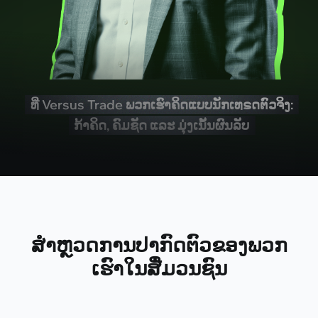
ທີ່ Versus Trade ພວກເຮົາຄິດແບບນັກເທຣດຕົວຈິງ:
ກ້າຄິດ, ຄົມຊັດ ແລະ ມຸ່ງເນັ້ນຜົນລັບ
ສຳຫຼວດການປາກົດຕົວຂອງພວກ
ເຮົາໃນສື່ມວນຊົນ