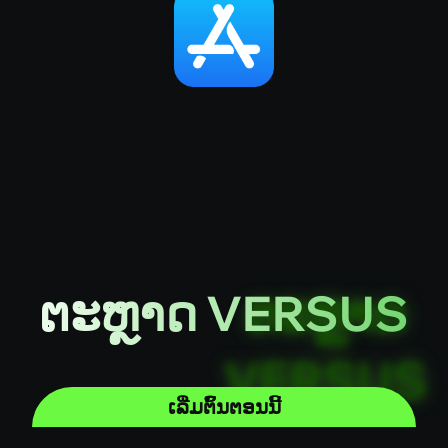
ຕະຫຼາດ VERSUS
ເລີ່ມຕົ້ນຕອນນີ້