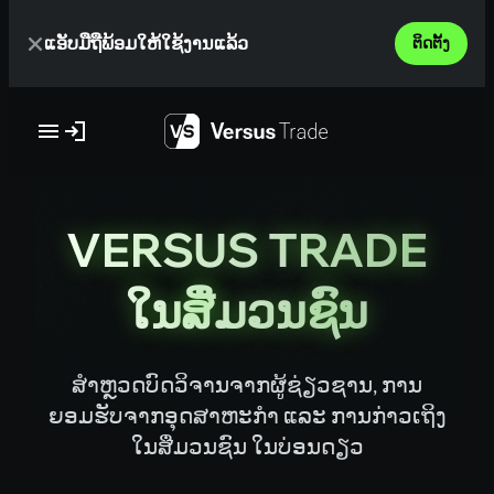
Skip
ແອັບມືຖືພ້ອມໃຫ້ໃຊ້ງານແລ້ວ
to
ຕິດຕັ້ງ
content
VERSUS TRADE
ໃນສື່ມວນຊົນ
ສຳຫຼວດບົດວິຈານຈາກຜູ້ຊ່ຽວຊານ, ການ
ຍອມຮັບຈາກອຸດສາຫະກຳ ແລະ ການກ່າວເຖິງ
ໃນສື່ມວນຊົນ ໃນບ່ອນດຽວ