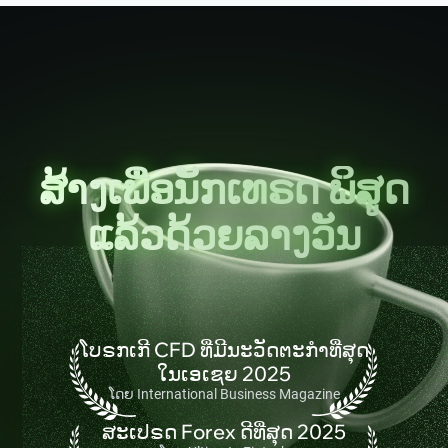
ສ້າງເພື່ອນັກເທຣດ ພິສູດ
ແລ້ວດ້ວຍລາງວັນ
ໂບຣກເກີ CFD ທີ່ມີນະວັດຕະກຳທີ່ສຸດ
ໃນເອເຊຍ 2025
ໂດຍ International Business Magazine
ສະເປຣດ Forex ດີທີ່ສຸດ 2025