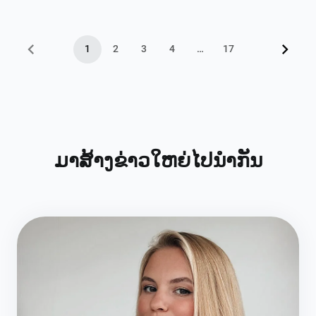
ຕົວໄດ້ໄວພຽງໃດ.
1
2
3
4
…
17
ມາສ້າງຂ່າວໃຫຍ່ໄປນຳກັນ