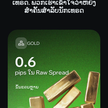
GOLD
1.2
pips ໃນ Pro
ນັ້ນແຄບຫຼາຍ