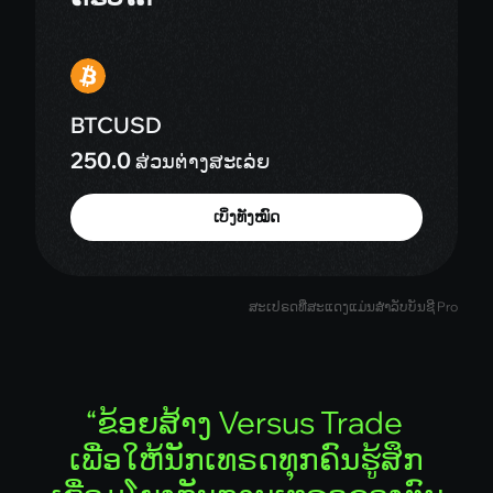
BTCUSD
250.0
ສ່ວນຕ່າງສະເລ່ຍ
ເບິ່ງທັງໝົດ
ສະເປຣດທີ່ສະແດງແມ່ນສຳລັບບັນຊີ Pro
“
ຂ
ອ
ຍ
ສ
າ
ງ
V
e
r
s
u
s
T
r
a
d
e
ເ
ພ
ອ
ໃ
ຫ
ນ
ກ
ເ
ທ
ຣ
ດ
ທ
ກ
ຄ
ນ
ຮ
ສ
ກ
ເ
ຊ
ອ
ມ
ໂ
ຍ
ງ
ກ
ບ
ກ
າ
ນ
ເ
ທ
ຣ
ດ
ຂ
ອ
ງ
ຕ
ນ
ຢ
າ
ງ
ແ
ທ
ຈ
ງ