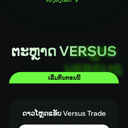
ຕະຫຼາດ VERSUS
ເລີ່ມຕົ້ນຕອນນີ້
ດາວໂຫຼດແອັບ Versus Trade
Google Play