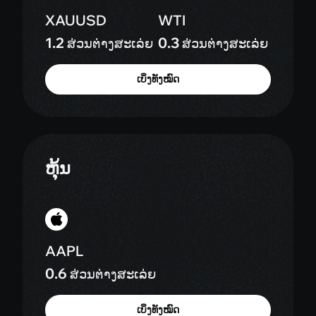
1.2
0.3
ສ່ວນຕ່າງສະເລ່ຍ
ສ່ວນຕ່າງສະເລ່ຍ
ເບິ່ງທັງໝົດ
ຫຸ້ນ
AAPL
0.6
ສ່ວນຕ່າງສະເລ່ຍ
ເບິ່ງທັງໝົດ