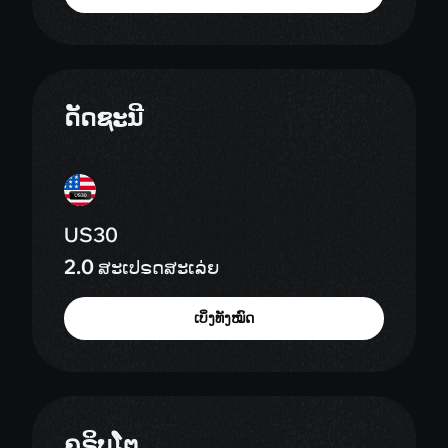
ດັດຊະນີ
US30
2.0
ສະເປຣດສະເລ່ຍ
ເບິ່ງທັງໝົດ
ຄຣິບໂຕ