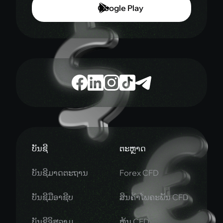
ບັນຊີ
ຕະຫຼາດ
ບັນຊີມາດຕະຖານ
Forex CFD
ບັນຊີມືອາຊີບ
ສິນຄ້າໂພຄະພັນ CFD
ບັນຊີອິສລາມ
ຫຸ້ນ CFD
ບັນຊີເທຣດ Demo
Indices CFD