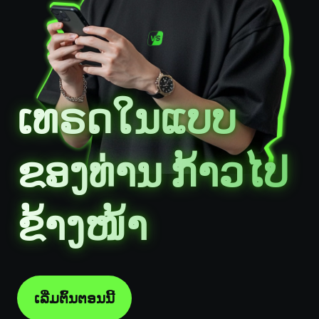
ເທຣດໃນແບບ
ຂອງທ່ານ ກ້າວໄປ
ຂ້າງໜ້າ
ເລີ່ມຕົ້ນຕອນນີ້