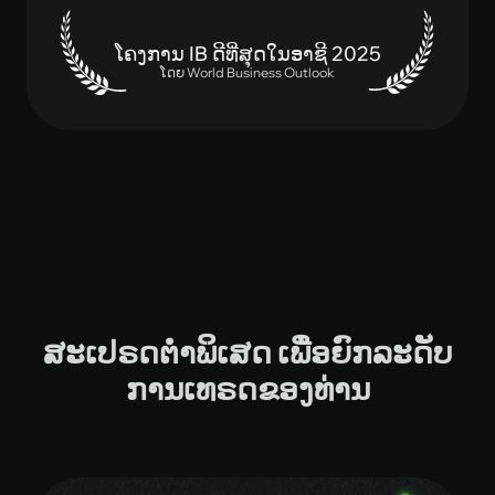
ສະເປຣດຕ່ຳພິເສດ ເພື່ອຍົກລະດັບ
ການເທຣດຂອງທ່ານ
Forex