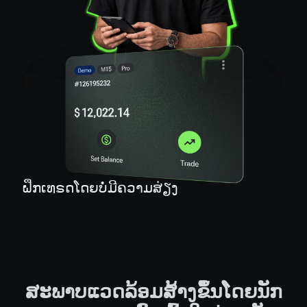
ຝຶກເທຣດໂດຍບໍ່ມີຄວາມສ່ຽງ
ສະພາບແວດລ້ອມສ້າງຂຶ້ນໂດຍນັກ
ເທຣດ.
ພວກເຮົາເຂົ້າໃຈວ່າຫຍັງ
ສຳຄັນສຳລັບນັກເທຣດ