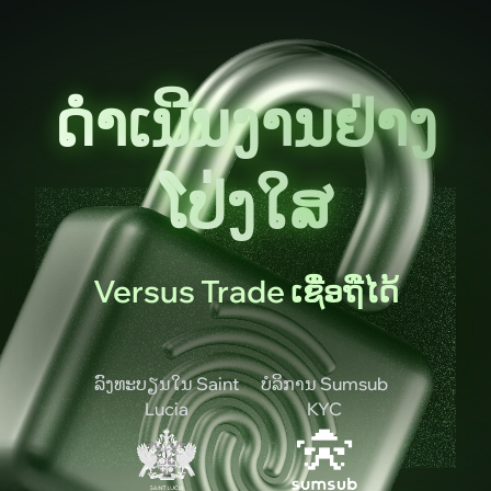
ດຳເນີນງານຢ່າງ
ໂປ່ງໃສ
Versus Trade ເຊື່ອຖືໄດ້
ລົງທະບຽນໃນ
Saint
ບໍລິການ
Sumsub
Lucia
KYC
ຮຽນຮູ້ເພີ່ມເຕີມ