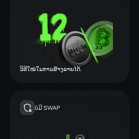
ວິທີໃໝ່ໃນການສ້າງລາຍໄດ້.
ບໍ່ມີ SWAP