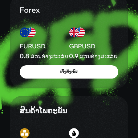
EURUSD
GBPUSD
0.8
0.9
ສ່ວນຕ່າງສະເລ່ຍ
ສ່ວນຕ່າງສະເລ່ຍ
ເບິ່ງທັງໝົດ
ສິນຄ້າໂພຄະພັນ
XAUUSD
WTI