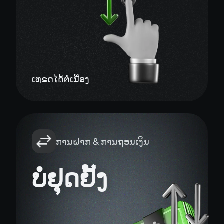
ເທຣດໄດ້ຕໍ່ເນື່ອງ
ການຝາກ & ການຖອນເງິນ
ບໍ່ຢຸດຢັ້ງ