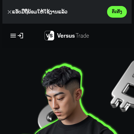
Skip
ແອັບມືຖືພ້ອມໃຫ້ໃຊ້ງານແລ້ວ
to
ຕິດຕັ້ງ
content