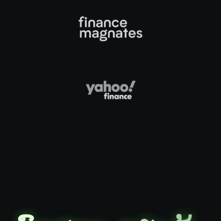
ທົດສອບ, ຮຽນຮູ້,