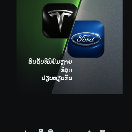
ສິນຊັບທີ່ນິຍົມຫຼາຍ
ສິນຊັບທີ່ນິຍົມຫຼາຍ
ທີ່ສຸດ
ທີ່ສຸດ
ປຽບທຽບກັນ
ປຽບທຽບກັນ
ອ່ານສິ່ງທີ່ອຸດສາຫະກຳເວົ້າ