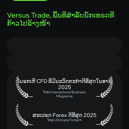
Versus Trade, ພື້ນທີ່ສຳລັບນັກເທຣດທີ່
ກ້າວໄປຂ້າງໜ້າ
2000:1
0
ເລເວີເຣດ
Swap
10$
24/7
ຝາກເງິນເລີ່ມຕົ້ນ
ຖອນເງິນໄດ້