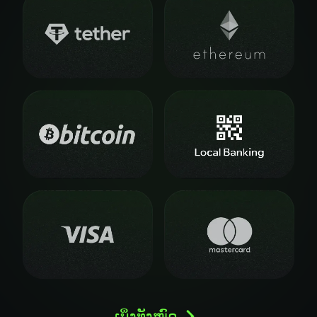
ເບິ່ງທັງໝົດ