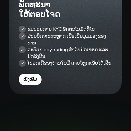
ຂະບວນການ KYC ອັດຕະໂນມັດທີ່ໄວ
ສ່ວນວິເຄາະຕະຫຼາດ ເພື່ອເພີ່ມມຸມມອງຂອງ
ທ່ານ
ລະບົບ Copytrading ສຳລັບນັກເທຣດ ແລະ
ນັກລົງທຶນ
ໂບຣກເກີຂອງທ່ານໃນມື ດາວໂຫຼດແອັບໄດ້ເລີຍ
ເບິ່ງເພີ່ມ