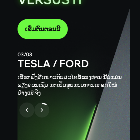
ເລີ່ມຕົ້ນຕອນນີ້
ເລີ່ມຕົ້ນຕອນນີ້
01/03
BTC / GOLD
ເຂົ້າຮ່ວມຮູບແບບການເທຣດໃໝ່ ກັບຄູ່ເທຣດ
ເຊັ່ນ BTC vs. Gold, Pepsi vs. Cola, Tesla
vs. Ford