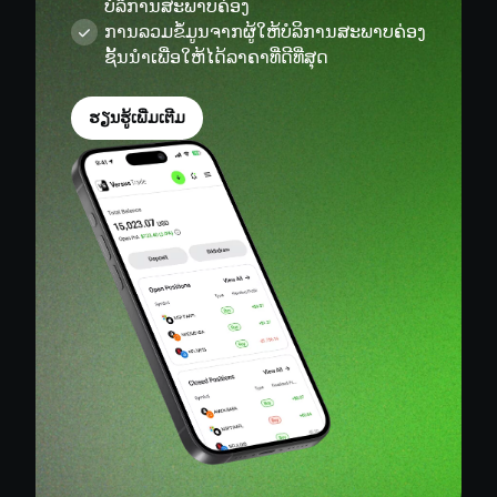
ຊັ້ນນຳເພື່ອໃຫ້ໄດ້ລາຄາທີ່ດີທີ່ສຸດ
ຮຽນຮູ້ເພີ່ມເຕີມ