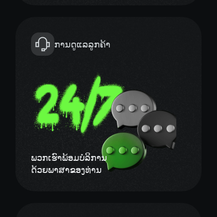
ການດູແລລູກຄ້າ
ພວກເຮົາພ້ອມບໍລິການ
ດ້ວຍພາສາຂອງທ່ານ
ຄ່າທຳນຽມການຖອນເງິນ