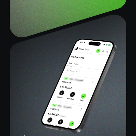
ພັດທະນາ
ໃຫ້ຕອບໂຈດ