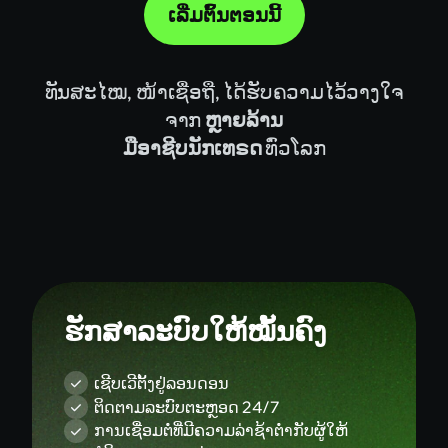
ທັນສະໄໝ, ໜ້າເຊື່ອຖື, ໄດ້ຮັບຄວາມໄວ້ວາງໃຈ
ຈາກ
ຫຼາຍລ້ານ
ມືອາຊີບນັກເທຣດ
ທົ່ວໂລກ
ຮັກສາລະບົບໃຫ້ໝັ້ນຄົງ
ເຊີບເວີຕັ້ງຢູ່ລອນດອນ
ຕິດຕາມລະບົບຕະຫຼອດ 24/7
ການເຊື່ອມຕໍ່ທີ່ມີຄວາມລ່າຊ້າຕ່ຳກັບຜູ້ໃຫ້
ບໍລິການສະພາບຄ່ອງ
ການລວມຂໍ້ມູນຈາກຜູ້ໃຫ້ບໍລິການສະພາບຄ່ອງ