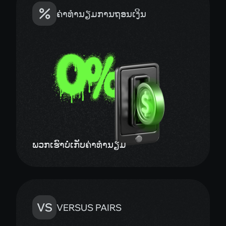
ພວກເຮົາບໍ່ເກັບຄ່າທຳນຽມ
VERSUS PAIRS