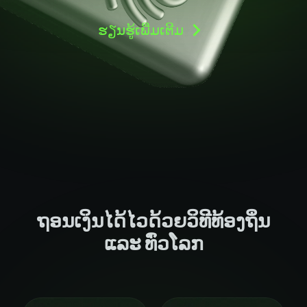
ຖອນເງິນໄດ້ໄວດ້ວຍວິທີທ້ອງຖິ່ນ
ແລະ ທົ່ວໂລກ