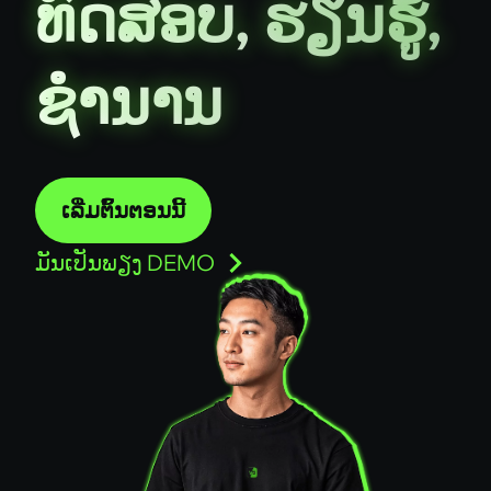
ຊຳນານ
ເລີ່ມຕົ້ນຕອນນີ້
ມັນເປັນພຽງ DEMO