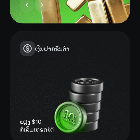
ເງິນຝາກຂັ້ນຕ່ຳ
ພຽງ $10
ກໍ່ເລີ່ມເທຣດໄດ້