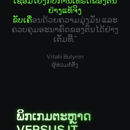
ຂ
ບ
ເ
ຄ
ອ
ນ
ດ
ວ
ຍ
ຄ
ວ
າ
ມ
ມ
ງ
ມ
ນ
ແ
ລ
ະ
ຄ
ວ
ບ
ຄ
ມ
ອ
ະ
ນ
າ
ຄ
ດ
ຂ
ອ
ງ
ຕ
ນ
ໄ
ດ
ຢ
າ
ງ
ເ
ຕ
ມ
ທ
.
”
Vitalii Bulynin
ຜູ້ຮ່ວມກໍ່ຕັ້ງ
ພິກເກມຕະຫຼາດ
ພິກເກມຕະຫຼາດ
VERSUS IT
VERSUS IT