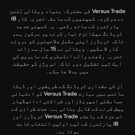
Versus Trade کی مشترکہ بنیاد ویٹالی بُلنن
نے سرکردہ کمپنیوں کے سابقہ تجربہ کار IB
ٹنرز کے ساتھ رکھی۔ یہ کمپنی جدید
نگ میکانزم تیار کرنے پر مرکوز ہے،
ٹریڈرز اپنی مکمل صلاحیتوں کو بروئے
کار لا سکیں۔ ویٹالی نے 15 سال سے زائد
ہ رکھنے والے انڈسٹری کے ماہرین کی
ٹیم تشکیل دی، تاکہ اس وژن کو حقیقت
میں بدلا جا سکے۔
ی مقداری ٹریڈنگ کے طریقوں اور ڈیٹا
سائنس میں مہارت Versus Trade کو انتہائی
قتی اسپریڈز اور شراکتی ادائیگیاں
کرنے کے قابل بناتی ہے۔ جدت طرازی کے
اس عزم کے باعث، Versus Trade ٹریڈرز اور
I پارٹنرز کے لیے اولین انتخاب ثابت
ہوتا ہے۔