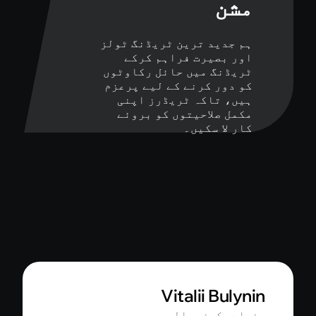
مشن
ہم جدید ترین ٹریڈنگ ٹولز
اور بصیرت فراہم کرکے
ٹریڈنگ میں حائل رکاوٹوں
کو دور کرنے کے لیے پرعزم
ہیں، تاکہ ٹریڈرز اپنی
مکمل صلاحیتوں کو بروئے
کار لا سکیں۔
Vitalii Bulyni
نیاد رکھنے والے