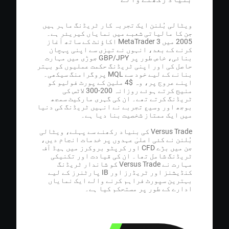
یٹالی بُلنن ایک تجربہ کار ٹریڈنگ ماہر ہیں
ن کا مالیاتی شعبے میں نمایاں کیریئر ہے۔
2005 میں MetaTrader 3 اکاؤنٹ کے ساتھ آغاز
رنے کے بعد، انہوں نے تیزی سے اپنی پہچان
بنائی، خاص طور پر GBP/JPY جوڑی میں مہارت
اصل کی اور اپنی ٹریڈنگ حکمت عملیوں کو بہتر
بنانے کے لیے خود سے MQL پروگرامنگ سیکھی۔
اپنے عروج پر، وہ $4 ملین کے پورٹ فولیو کو
منیج کرتے ہوئے روزانہ 200-300 لاٹس کی
ریڈنگ کرتے تھے۔ ان کی گہری مارکیٹ سمجھ
وجھ اور وسیع تجربے نے انہیں ٹریڈنگ کی دنیا
یں ایک ممتاز شخصیت بنا دیا ہے۔
Versus Trade کی بنیاد رکھنے سے پہلے، ویٹالی
ُلنن نے کئی اعلیٰ عہدوں پر خدمات انجام دیں،
جن میں بڑے CFD اور کرپٹو بروکرز میں ہیڈ آف
ریڈنگ شامل تھا۔ ان کی قیادت اور تکنیکی
مہارت نے Versus Trade کو شاندار ٹریڈنگ
کنڈیشنز اور ٹریڈرز اور IB پارٹنرز کے لیے
ہترین سپورٹ فراہم کرنے والے ایک نمایاں
دارے کے طور پر مستحکم کیا ہے۔