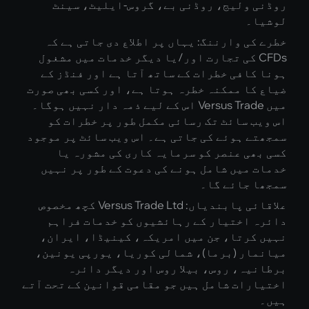
 ولیج، روڈنی بے، گروس-ایلیٹ، سینٹ
۔
ی وارننگ: یہاں پر اطلاع دی جاتی ہے کہ
CFD کی تجارت اور/یا دیگر خدمات میں مشغول
افی خطرات کے ساتھ آتا ہے اور فنڈز کے
ا ممکنہ خطرہ ہوتا ہے، اور کسی بھی صورت
میں Versus Trade اس کے لیے ذمہ دار نہیں ہوگا۔
 سائٹ تک رسائی مکمل طور پر خطرات کو
 ہوئے کی جاتی ہے۔ اس ویب سائٹ پر موجود
ی عنصر کو سرمایہ کاری کی مشورہ یا
میں شامل ہونے کی دعوت کے طور پر نہیں
 جائے گا۔
علاقائی پابندیاں: Versus Trade Ltd کچھ مخصوص
 اختیار کے رہائشیوں کو خدمات فراہم
کرتا، جن میں امریکہ، کینیڈا، ایران،
ار (برما)، شمالی کوریا، یورپی یونین،
ہ، روس، بیلا روس اور دیگر دائرہ
رات شامل ہیں جو مقامی قوانین کے تحت آتے