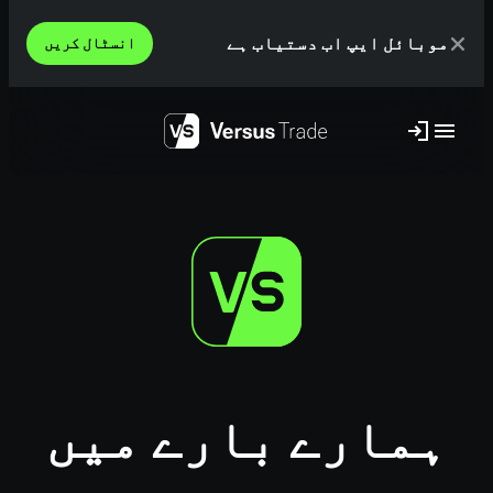
ئل ایپ اب دستیاب ہے
انسٹال کریں
ارے بارے میں