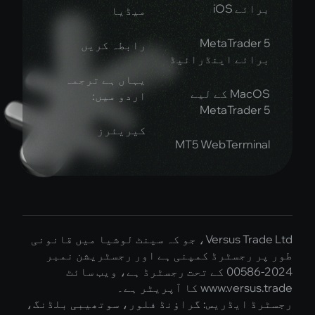
ائے iOS
میڈیا
MetaTrader
رابطہ کریں
ائے اینڈرائیڈ
یہاں ہے ترجمہ
MacOS کے لیے
اردو میں:
MetaTrader
کیریئرز
MT5 WebTermin
Versus Trade Ltd، جو کہ سینٹ لوشیا میں قانونی
ر رجسٹرڈ کمپنی ہے اور رجسٹریشن نمبر
2024-00586 کے تحت رجسٹرڈ ہے، ویب سائٹ
www.ve کا آپریٹر ہے۔
ڈ ایڈریس: گراؤنڈ فلور، سوتھیبی بلڈنگ،