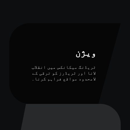
ویژن
ٹریڈنگ میکانکس میں انقلاب
لانا اور ٹریڈرز کو ترقی کے
لامحدود مواقع فراہم کرنا۔