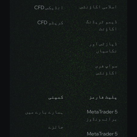
لامی اکاؤنٹس
انڈیکس CFD
مو ٹریڈنگ
کرپٹو CFD
اؤنٹ
ازٹس اور
اسیاں
اپ فری
اؤنٹس
یٹ فارمز
کمپنی
MetaTrader
ہمارے بارے میں
ائے ونڈوز
جائزے
MetaTrader