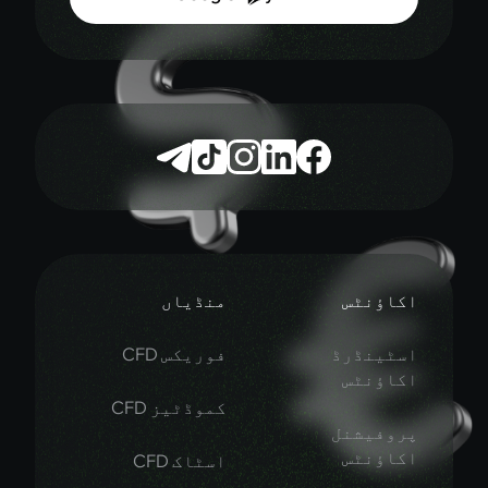
اؤنٹس
منڈیاں
ٹینڈرڈ
فوریکس CFD
اؤنٹس
کموڈٹیز CFD
وفیشنل
اؤنٹس
اسٹاک CFD