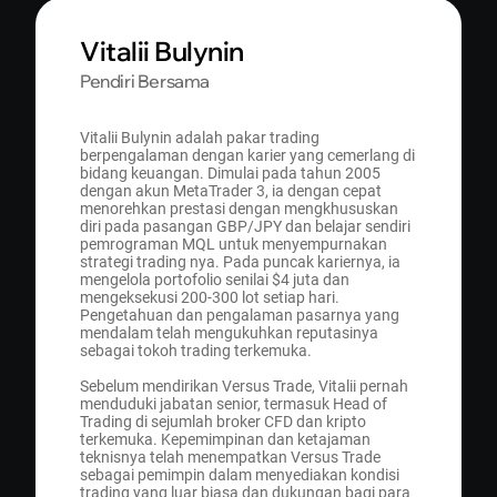
Vitalii Bulynin
Pendiri Bersama
Vitalii Bulynin adalah pakar trading
berpengalaman dengan karier yang cemerlang di
bidang keuangan. Dimulai pada tahun 2005
dengan akun MetaTrader 3, ia dengan cepat
menorehkan prestasi dengan mengkhususkan
diri pada pasangan GBP/JPY dan belajar sendiri
pemrograman MQL untuk menyempurnakan
strategi trading nya. Pada puncak kariernya, ia
mengelola portofolio senilai $4 juta dan
mengeksekusi 200-300 lot setiap hari.
Pengetahuan dan pengalaman pasarnya yang
mendalam telah mengukuhkan reputasinya
sebagai tokoh trading terkemuka.
Sebelum mendirikan Versus Trade, Vitalii pernah
menduduki jabatan senior, termasuk Head of
Trading di sejumlah broker CFD dan kripto
terkemuka. Kepemimpinan dan ketajaman
teknisnya telah menempatkan Versus Trade
sebagai pemimpin dalam menyediakan kondisi
trading yang luar biasa dan dukungan bagi para