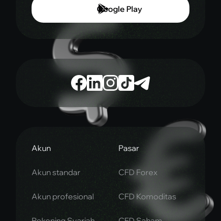
Google Play
Akun
Pasar
Akun standar
CFD Forex
Akun profesional
CFD Komoditas
Rekening Syariah
CFD Saham