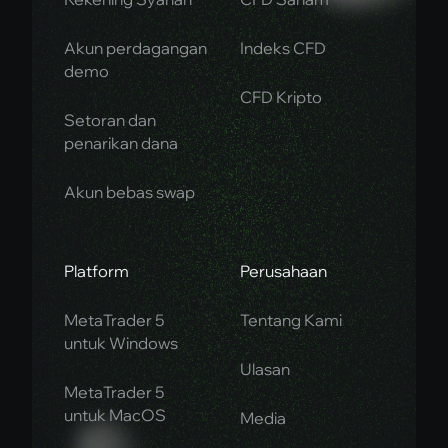
Akun perdagangan
Indeks CFD
demo
CFD Kripto
Setoran dan
penarikan dana
Akun bebas swap
Platform
Perusahaan
MetaTrader 5
Tentang Kami
untuk Windows
Ulasan
MetaTrader 5
untuk MacOS
Media