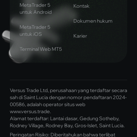
MetaTrader 5
Kontak
untuk Android
Dokumen hukum
MetaTrader 5
untuk iOS
Karier
Terminal Web MT5
Versus Trade Ltd, perusahaan yang terdaftar secara
sah di Saint Lucia dengan nomor pendaftaran 2024-
00586, adalah operator situs web
www.versus.trade.
Alamat terdaftar: Lantai dasar, Gedung Sotheby,
Rodney Village, Rodney Bay, Gros-Islet, Saint Lucia.
Peringatan Risiko: Diberitahukan bahwa terlibat