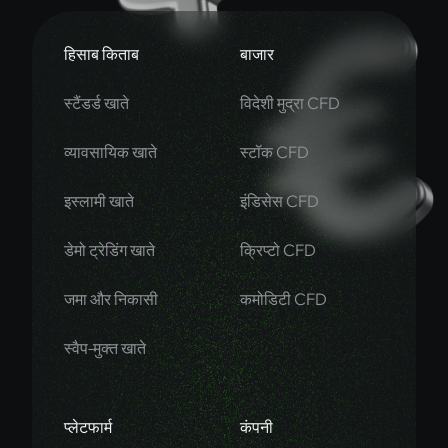
हिसाब किताब
बाजार
स्टैंडर्ड खाते
विदेशी मुद्रा CFD
व्यावसायिक खाते
स्टॉक CFD
इस्लामी खाते
इंडिसेस CFD
डेमो ट्रेडिंग खाते
क्रिप्टो CFD
जमा और निकासी
कमोडिटी CFD
स्वैप-मुक्त खाते
प्लेटफार्म
कंपनी