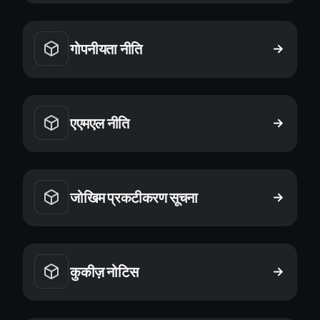
गोपनीयता नीति
एएमएल नीति
जोखिम प्रकटीकरण सूचना
कुकीज़ नोटिस