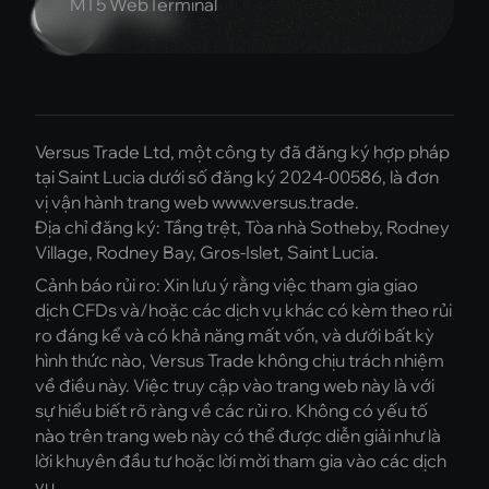
MT5 WebTerminal
Versus Trade Ltd, một công ty đã đăng ký hợp pháp
tại Saint Lucia dưới số đăng ký 2024-00586, là đơn
vị vận hành trang web www.versus.trade.
Địa chỉ đăng ký: Tầng trệt, Tòa nhà Sotheby, Rodney
Village, Rodney Bay, Gros-Islet, Saint Lucia.
Cảnh báo rủi ro: Xin lưu ý rằng việc tham gia giao
dịch CFDs và/hoặc các dịch vụ khác có kèm theo rủi
ro đáng kể và có khả năng mất vốn, và dưới bất kỳ
hình thức nào, Versus Trade không chịu trách nhiệm
về điều này. Việc truy cập vào trang web này là với
sự hiểu biết rõ ràng về các rủi ro. Không có yếu tố
nào trên trang web này có thể được diễn giải như là
lời khuyên đầu tư hoặc lời mời tham gia vào các dịch
vụ.