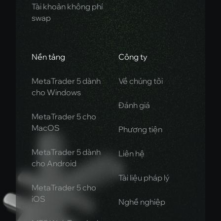
Tài khoản không phí
swap
Nền tảng
Công ty
MetaTrader 5 dành
Về chúng tôi
cho Windows
Đánh giá
MetaTrader 5 cho
MacOS
Phương tiện
MetaTrader 5 dành
Liên hệ
cho Android
Tài liệu pháp lý
MetaTrader 5 cho
iOS
Nghề nghiệp