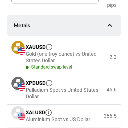
pips
Metals
XAUUSD
Gold (one troy ounce) vs United
2.3
States Dollar
Standard swap level
XPDUSD
46.6
Palladium Spot vs United States
Dollar
XALUSD
366.5
Aluminium Spot vs US Dollar