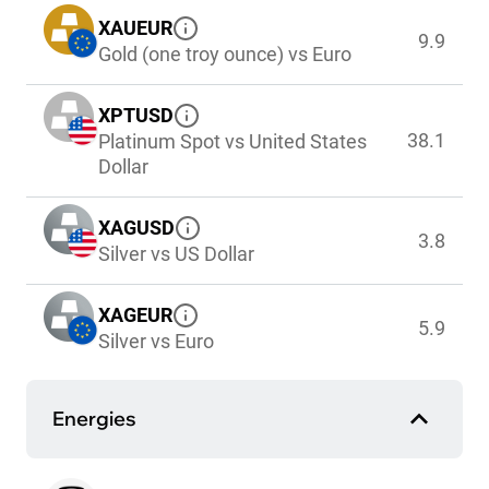
XAUEUR
9.9
Gold (one troy ounce) vs Euro
XPTUSD
38.1
Platinum Spot vs United States
Dollar
XAGUSD
3.8
Silver vs US Dollar
XAGEUR
5.9
Silver vs Euro
Energies