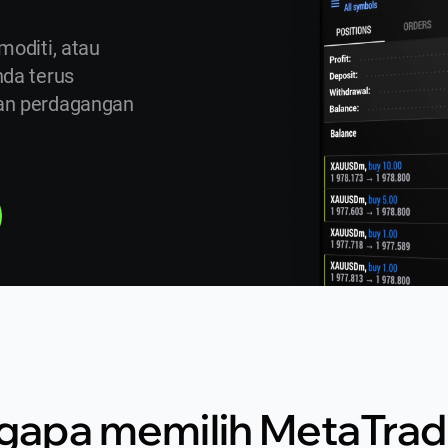
oditi, atau
da terus
an perdagangan
apa memilih MetaTrad