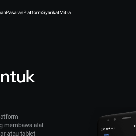
gan
Pasaran
Platform
Syarikat
Mitra
untuk
latform
ng membawa alat
ar atau tablet