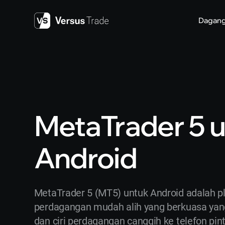
Skip
to
Dagan
content
MetaTrader 5 
Android
MetaTrader 5 (MT5) untuk Android adalah p
perdagangan mudah alih yang berkuasa ya
dan ciri perdagangan canggih ke telefon pint