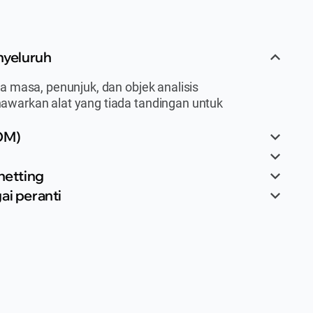
nyeluruh
 masa, penunjuk, dan objek analisis
warkan alat yang tiada tandingan untuk
OM)
netting
ai peranti