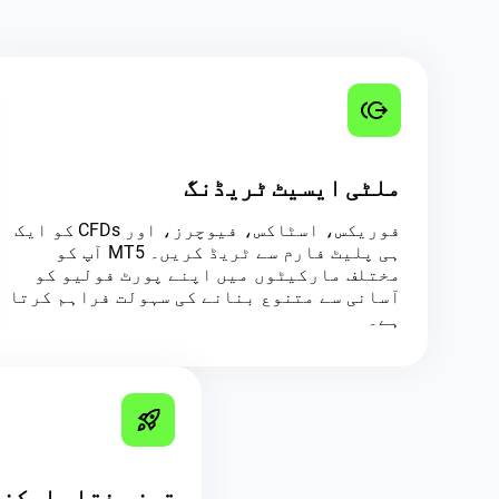
ملٹی ایسیٹ ٹریڈنگ
فوریکس، اسٹاکس، فیوچرز، اور CFDs کو ایک
ہی پلیٹ فارم سے ٹریڈ کریں۔ MT5 آپ کو
مختلف مارکیٹوں میں اپنے پورٹ فولیو کو
آسانی سے متنوع بنانے کی سہولت فراہم کرتا
ہے۔
تیز رفتار ایکز