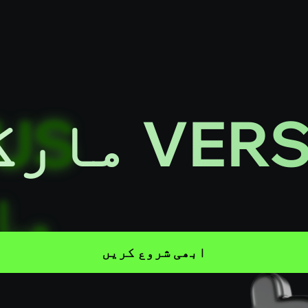
V مارکیٹ
ابھی شروع کریں