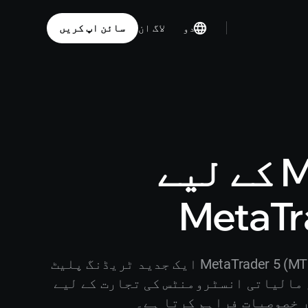
اردو
سائن اپ کریں
لاگ ان
MacOS کے لیے
MetaTr
MacOS کے لیے MetaTrader 5 (MT5) ایک جدید ٹریڈنگ پلیٹ
 مالیاتی انسٹرومنٹس کی تجارت کے لیے
 خصوصیات فراہم کرتا ہے۔