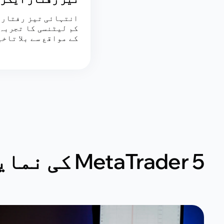
انتہائی تیز رفتار 
کم لیٹنسی کا تجربہ
کے مواقع سے بلا تاخ
MetaTrader 5 کی نمایاں خصوصیات