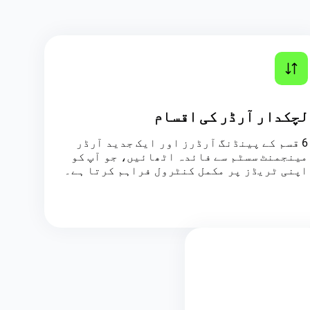
لچکدار آرڈر کی اقسام
6 قسم کے پینڈنگ آرڈرز اور ایک جدید آرڈر
مینجمنٹ سسٹم سے فائدہ اٹھائیں، جو آپ کو
اپنی ٹریڈز پر مکمل کنٹرول فراہم کرتا ہے۔