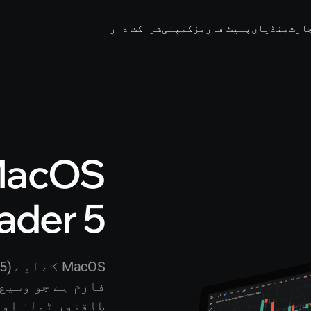
ارت
منڈیاں
پلیٹ فارمز
کمپنی
شراکت دار
ader 5
فارم ہے جو وسیع
طاقتور ٹولز اور