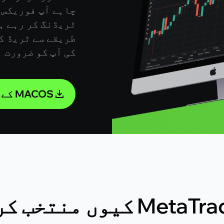
چاہے آپ فوریکس،
طریقے سے ٹریڈ کر
کی آپ کو ضرورت 
MACOS کے لئے ڈاؤن لوڈ کریں
Me کیوں منتخب کریں؟