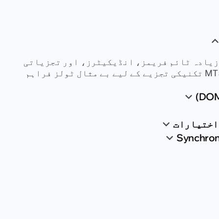
یں زیادہ ٹائم فریمز، انڈیکیٹرز، اور تجزیاتی
آبجیکٹس کے ساتھ، MT5 تکنیکی تجزیے کے لیے بے مثال ٹولز فراہم
 اختیارات