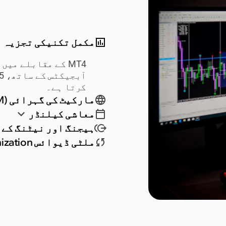
مکمل تکنیکی تجزیہ
MT4 کے مقابلے م
کرتا ہے۔
مارکیٹ کی گہرائی (DOM)
معاشی کیلنڈر
ہیجنگ اور نیٹنگ کے
ملٹی ڈیوائس Synchronization