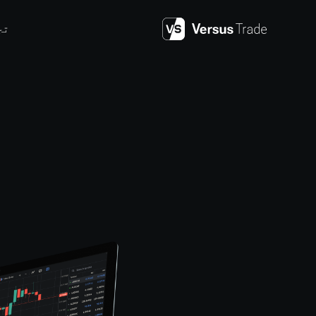
Skip
to
تج
content