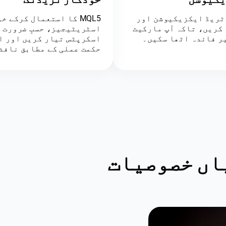
ٹریڈ ایکزیکیوشن اور
MQL5 کا استعمال کرکے 
 کریں، تاکہ آپ مارکیٹ
اسٹریٹیجیز، حسبِ ضرورت 
یر فائدہ اٹھا سکیں۔
اسکرپٹس تیار کریں اور ا
حکمت عملی کے مطابق نافذ