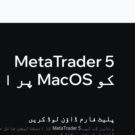
MetaTrader 5
کو MacOS پر انسٹال کرنے کا طریقہ
پلیٹ فارم ڈاؤن لوڈ کریں
ونڈوز کے لیے MetaTrader 5 کا انسٹا
ڈاؤن لوڈ بٹن پر کلک کریں۔