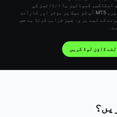
 اسٹاکس، کموڈٹیز یا انڈائسز کی
ٹریڈنگ کر رہے ہوں، MT5 آپ کو میک پر مؤثر اور کارآمد
نے کے لیے ہر وہ چیز فراہم کرتا ہے جس
ہے۔