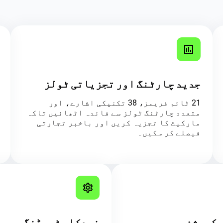
جدید چارٹنگ اور تجزیاتی ٹولز
21 ٹائم فریمز، 38 تکنیکی اشارے، اور
متعدد چارٹنگ ٹولز سے فائدہ اٹھائیں تاکہ
مارکیٹ کا تجزیہ کریں اور باخبر تجارتی
فیصلے کر سکیں۔
یکیوشن
خودکار ٹریڈنگ